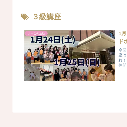
３級講座
1
よーこの活動
ド
今回
座は
れ！
仲間